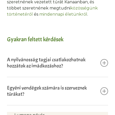
szeretnének vezetett túrát Kanaanban, és
többet szeretnének megtudni
közösségünk
történetéről
és
mindennapi életünkről
.
Gyakran feltett kérdések
A nyilvánosság tagjai csatlakozhatnak
hozzátok az imádkozáshoz?
Minden vasárnap 9:30-kor szentmisét tartunk
az anyaház
kápolnájában
(télen) vagy a Herald-
Egyéni vendégek számára is szerveznek
kápolnában (nyáron)
túrákat?
Rendszeres imaidőpontok anyaházunk
A vasárnapi istentisztelet után a Kanaanba
kápolnájában
először látogató vendégeket szívesen látjuk egy