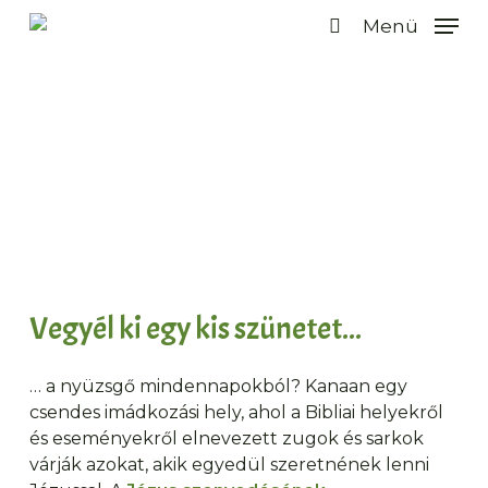
Ugrás
Menü
a
keresés
fő
tartalomra
Látogatás Kanaánban
Vegyél ki egy kis szünetet...
… a nyüzsgő mindennapokból? Kanaan egy
csendes imádkozási hely, ahol a Bibliai helyekről
és eseményekről elnevezett zugok és sarkok
várják azokat, akik egyedül szeretnének lenni