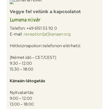
vezetett túrán (érdemes előzetesen felvenni a
Minden nap 15 órakor: Imádság
Jézus halálának
kapcsolatot a recepcióval).
Vegye fel velünk a kapcsolatot
óráján, hogy megemlékezzünk szenvedéséről és
Lumena nővér
(vasárnapokon) feltámadásáról (15 perc)
Telefon: +49 6151 53 92 0
Csütörtök, 7:45–8:45
: Imádság a városunk,
E-mail:
reception[at]kanaan.org
országunk és a világ aktuális szükségleteiért,
közbenjárással és dicsőítéssel Jézus előtt (csak
Hétköznapokon telefonon elérhető:
német nyelven)
(Német idő – CET/CEST)
Péntek 17:30:
Bűnbánati
ima
és áldás Izraelért
9:30 – 12:00
15:30 – 18:00
Péntek este, 19:15–21:00
: Szabad imádat és
szentmisé
Kánaán-látogatás
Vasárnap 7:55:
Reggeli ima (liturgikus)
Nyitvatartás:
9:00 – 12:00
13:00 – 18:00