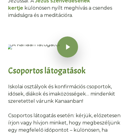
Jézussal. A
Jézus szenvedésének
kertje
különösen nyílt meghívás a csendes
imádságra és a meditációra.
Videó lejátszása
Videó lejátszása
Csoportos látogatások
Iskolai osztályok és konfirmációs csoportok,
idősek, diákok és imaközösségek… mindenkit
szeretettel várunk Kanaanban!
Csoportos látogatás esetén: kérjük, előzetesen
írjon vagy hívjon minket, hogy megbeszéljünk
egy megfelelő időpontot – különösen, ha