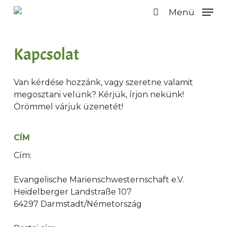
Ugrás
Menü
a
keresés
fő
tartalomra
Kapcsolat
Van kérdése hozzánk, vagy szeretne valamit
megosztani velünk? Kérjük, írjon nekünk!
Örömmel várjuk üzenetét!
CÍM
Cím:
Evangelische Marienschwesternschaft e.V.
Heidelberger Landstraße 107
64297 Darmstadt/Németország