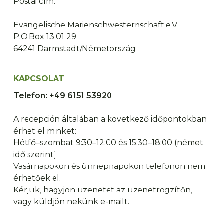
Postai cím:
Evangelische Marienschwesternschaft e.V.
P.O.Box 13 01 29
64241 Darmstadt/Németország
KAPCSOLAT
Telefon: +49 6151 53920
A recepción általában a következő időpontokban
érhet el minket:
Hétfő–szombat 9:30–12:00 és 15:30–18:00 (német
idő szerint)
Vasárnapokon és ünnepnapokon telefonon nem
érhetőek el.
Kérjük, hagyjon üzenetet az üzenetrögzítőn,
vagy küldjön nekünk e-mailt.