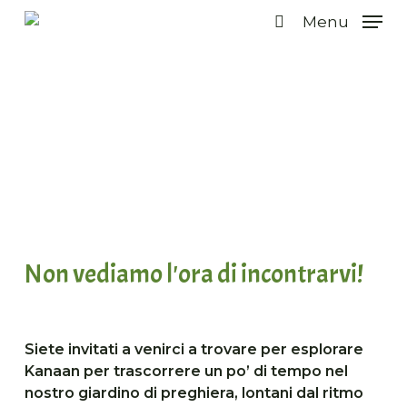
Vai
Menu
al
ricerca
contenuto
principale
Alla scoperta di Kanaan
Non vediamo l'ora di incontrarvi!
Siete invitati a venirci a trovare per esplorare
Kanaan per trascorrere un po’ di tempo nel
nostro giardino di preghiera, lontani dal ritmo