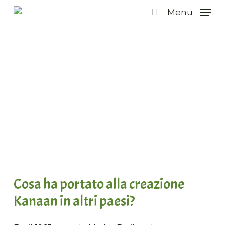
Vai
Menu
al
ricerca
contenuto
principale
In tutto il mondo
Kanaan in altri paesi
Cosa ha portato alla creazione
Kanaan in altri paesi?