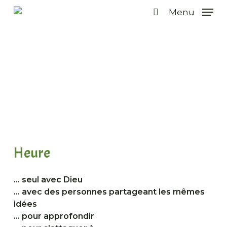
Skip
Menu
to
search
main
content
Programmes pour hommes
Heure
… seul avec Dieu
… avec des personnes partageant les mêmes
idées
… pour approfondir