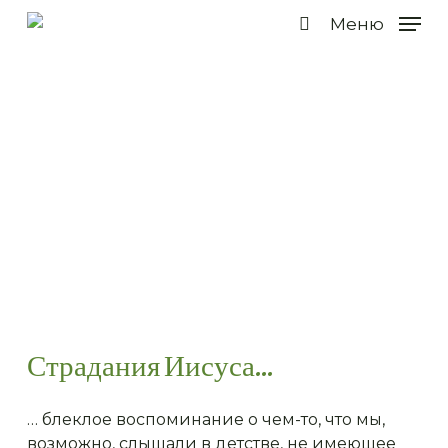
Перейти
Меню
к
поиск
основному
содержанию
Сад страданий Иисуса
Сад тишины и молитвы
Страдания Иисуса...
… блеклое воспоминание о чем-то, что мы,
возможно, слышали в детстве, не имеющее